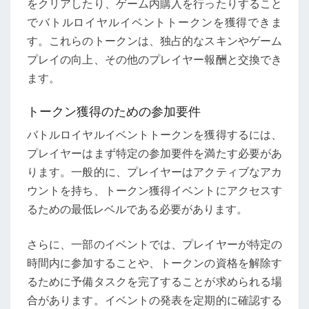
をクリアしたり、ゲーム内購入を行ったりすること
でバトルロイヤルイベントトークンを獲得できま
す。これらのトークンは、独占的なスキンやゲーム
プレイの向上、その他のプレイヤー報酬と交換でき
ます。
トークン獲得のための参加要件
バトルロイヤルイベントトークンを獲得するには、
プレイヤーはまず特定の参加要件を満たす必要があ
ります。一般的に、プレイヤーはアクティブなアカ
ウントを持ち、トークン獲得イベントにアクセスす
るための最低レベルである必要があります。
さらに、一部のイベントでは、プレイヤーが特定の
時間内に参加することや、トークンの資格を解除す
るために予備タスクを完了することが求められる場
合があります。イベントの発表を定期的に確認する