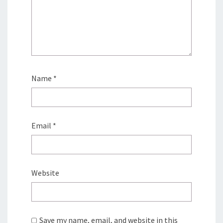
Name
*
Email
*
Website
Save my name, email, and website in this