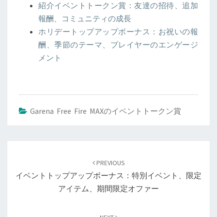
紹介イベントトークン賞：友達の招待、追加
報酬、コミュニティの成長
ホリデートップアップボーナス：お祝いの報
酬、季節のテーマ、プレイヤーのエンゲージ
メント
Garena Free Fire MAXのイベントトークン賞
Post
navigation
PREVIOUS
イベントトップアップボーナス：特別イベント、限定
アイテム、期間限定オファー