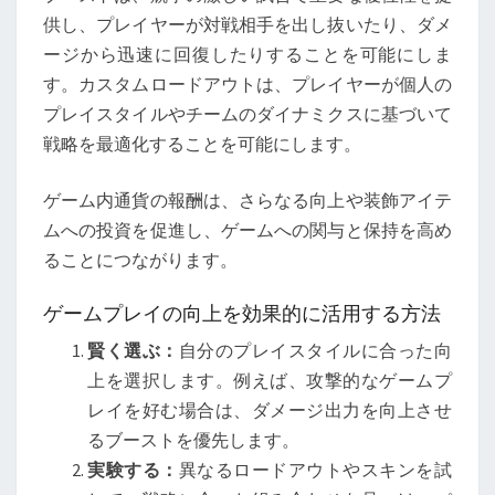
供し、プレイヤーが対戦相手を出し抜いたり、ダメ
ージから迅速に回復したりすることを可能にしま
す。カスタムロードアウトは、プレイヤーが個人の
プレイスタイルやチームのダイナミクスに基づいて
戦略を最適化することを可能にします。
ゲーム内通貨の報酬は、さらなる向上や装飾アイテ
ムへの投資を促進し、ゲームへの関与と保持を高め
ることにつながります。
ゲームプレイの向上を効果的に活用する方法
賢く選ぶ：
自分のプレイスタイルに合った向
上を選択します。例えば、攻撃的なゲームプ
レイを好む場合は、ダメージ出力を向上させ
るブーストを優先します。
実験する：
異なるロードアウトやスキンを試