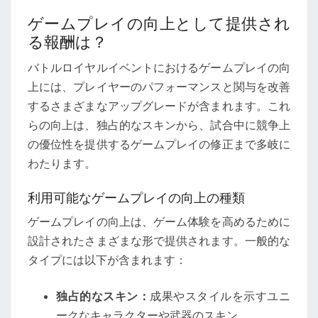
ゲームプレイの向上として提供され
る報酬は？
バトルロイヤルイベントにおけるゲームプレイの向
上には、プレイヤーのパフォーマンスと関与を改善
するさまざまなアップグレードが含まれます。これ
らの向上は、独占的なスキンから、試合中に競争上
の優位性を提供するゲームプレイの修正まで多岐に
わたります。
利用可能なゲームプレイの向上の種類
ゲームプレイの向上は、ゲーム体験を高めるために
設計されたさまざまな形で提供されます。一般的な
タイプには以下が含まれます：
独占的なスキン：
成果やスタイルを示すユニ
ークなキャラクターや武器のスキン。