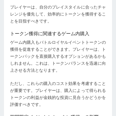
プレイヤーは、自分のプレイスタイルに合ったチャ
レンジを優先して、効率的にトークンを獲得するこ
とを目指すべきです。
トークン獲得に関連するゲーム内購入
ゲーム内購入もバトルロイヤルイベントトークンの
獲得を促進することができます。プレイヤーは、ト
ークンパックを直接購入するオプションがあるかも
しれません。これは、トークンバランスを迅速に向
上させる方法となります。
ただし、これらの購入のコスト効果を考慮すること
が重要です。プレイヤーは、購入によって得られる
トークンの利益が金銭的な投資に見合うかどうかを
評価すべきです。