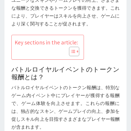
ク
な報酬と交換できるトークンを獲得できます。これ
ン
により、プレイヤーはスキルを向上させ、ゲームに
賞：
より深く関与することが促されます。
限
定
ス
Key sections in the article:
キ
ン、
ゲ
バトルロイヤルイベントのトークン
ー
報酬とは？
ム
バトルロイヤルイベントのトークン報酬は、特別な
プ
ゲーム内イベント中にプレイヤーが獲得する報酬
レ
で、ゲーム体験を向上させます。これらの報酬に
イ
は、独占的なスキン、ゲームプレイの向上、参加を
の
促しスキル向上を目指すさまざまなプレイヤー報酬
強
が含まれます。
化、