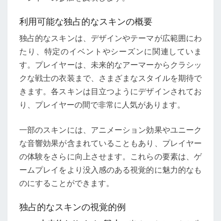
利用可能な独占的なスキンの概要
独占的なスキンは、デザインやテーマが広範囲にわ
たり、特定のイベントやシーズンに関連していま
す。プレイヤーは、未来的なアーマーからクラシッ
クな戦士の衣装まで、さまざまなスタイルを期待で
きます。各スキンは目立つようにデザインされてお
り、プレイヤーの間で非常に人気があります。
一部のスキンには、アニメーション効果やユニーク
な音響効果が含まれていることもあり、プレイヤー
の体験をさらに向上させます。これらの要素は、ゲ
ームプレイをより没入感のある視覚的に魅力的なも
のにすることができます。
独占的なスキンの視覚的例