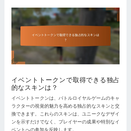
イベントトークンで取得できる独占
的なスキンは？
イベントトークンは、バトルロイヤルゲームのキャ
ラクターの視覚的魅力を高める独占的なスキンと交
換できます。これらのスキンは、ユニークなデザイ
ンを示すだけでなく、プレイヤーの成果や特別なイ
ベントへの参加を反映します。