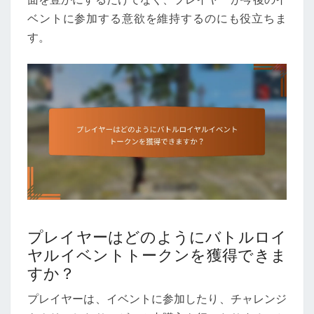
ベントに参加する意欲を維持するのにも役立ちま
す。
プレイヤーはどのようにバトルロイ
ヤルイベントトークンを獲得できま
すか？
プレイヤーは、イベントに参加したり、チャレンジ