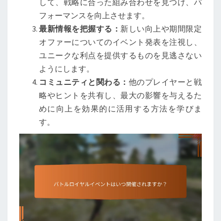
して、戦略に合った組み合わせを見つけ、パ
フォーマンスを向上させます。
最新情報を把握する：
新しい向上や期間限定
オファーについてのイベント発表を注視し、
ユニークな利点を提供するものを見逃さない
ようにします。
コミュニティと関わる：
他のプレイヤーと戦
略やヒントを共有し、最大の影響を与えるた
めに向上を効果的に活用する方法を学びま
す。