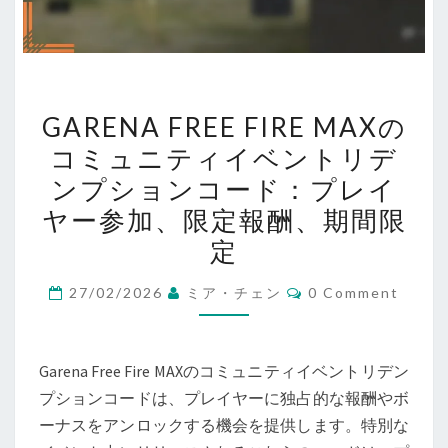
GARENA
GARENA FREE FIRE MAXの
FREE
コミュニティイベントリデ
FIRE
ンプションコード：プレイ
MAX
の
ヤー参加、限定報酬、期間限
コ
定
ミ
Comments
ュ
27/02/2026
ミア・チェン
0 Comment
ニ
テ
Garena Free Fire MAXのコミュニティイベントリデン
ィ
プションコードは、プレイヤーに独占的な報酬やボ
イ
ーナスをアンロックする機会を提供します。特別な
ベ