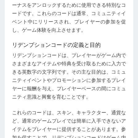
ーナスをアンロックするために使用できる特別なコ
参
ードです。これらのコードは通常、コミュニティイ
加、
ベント中にリリースされ、プレイヤーの参加を促
限
し、ゲーム体験を向上させます。
定
報
リデンプションコードの定義と目的
酬、
リデンプションコードは、プレイヤーがゲーム内で
期
さまざまなアイテムや特典を受け取るために入力で
間
きる英数字の文字列です。その主な目的は、コミュ
限
ニティイベントやプロモーションに参加するプレイ
定
ヤーに報酬を与え、プレイヤーベースの間にコミュ
ニティ意識と興奮を育むことです。
これらのコードは、スキン、キャラクター、通貨な
ど、通常のゲームプレイでは簡単に入手できないア
イテムをプレイヤーに提供することがあります。参
加を促すことで、リデンプションコードはゲーム内