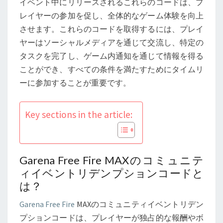
イベント中にリリースされるこれらのコードは、プ
ン
レイヤーの参加を促し、全体的なゲーム体験を向上
ト
させます。これらのコードを取得するには、プレイ
リ
ヤーはソーシャルメディアを通じて交流し、特定の
デ
タスクを完了し、ゲーム内通知を通じて情報を得る
ン
ことができ、すべての条件を満たすためにタイムリ
プ
ーに参加することが重要です。
シ
ョ
ン
Key sections in the article:
コ
ー
ド：
Garena Free Fire MAXのコミュニテ
プ
ィイベントリデンプションコードと
レ
は？
イ
Garena Free Fire
MAXのコミュニティイベントリデン
ヤ
プションコードは、プレイヤーが独占的な報酬やボ
ー