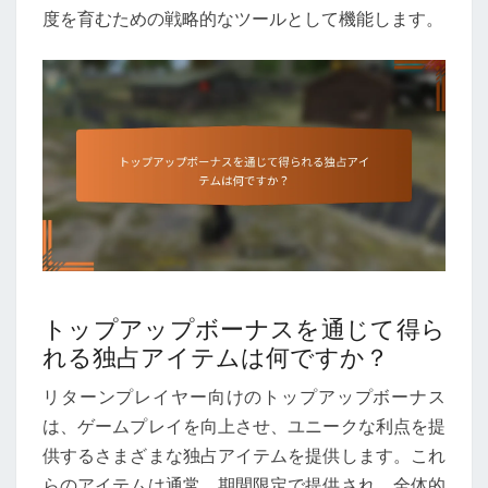
度を育むための戦略的なツールとして機能します。
トップアップボーナスを通じて得ら
れる独占アイテムは何ですか？
リターンプレイヤー向けのトップアップボーナス
は、ゲームプレイを向上させ、ユニークな利点を提
供するさまざまな独占アイテムを提供します。これ
らのアイテムは通常、期間限定で提供され、全体的