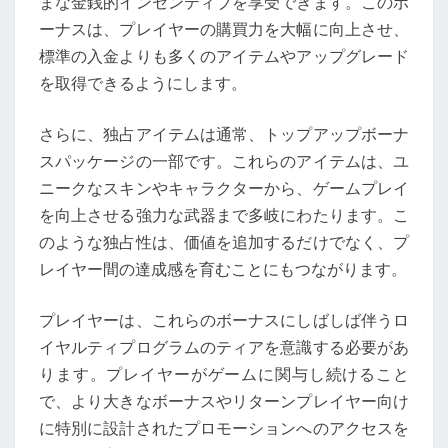
まな金銭的インセンティブを享受できます。このボ
ーナスは、プレイヤーの購買力を大幅に向上させ、
標準の入金よりも多くのアイテムやアップグレード
を取得できるようにします。
さらに、独占アイテムは通常、トップアップボーナ
スパッケージの一部です。これらのアイテムは、ユ
ニークなスキンやキャラクターから、ゲームプレイ
を向上させる強力な武器まで多岐にわたります。こ
のような独占性は、価値を追加するだけでなく、プ
レイヤー間の達成感を育むことにもつながります。
プレイヤーは、これらのボーナスにしばしば伴うロ
イヤルティプログラムのティアを意識する必要があ
ります。プレイヤーがゲームに関与し続けること
で、より大きなボーナスやリターンプレイヤー向け
に特別に設計されたプロモーションへのアクセスを