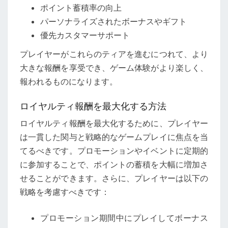
ポイント蓄積率の向上
パーソナライズされたボーナスやギフト
優先カスタマーサポート
プレイヤーがこれらのティアを進むにつれて、より
大きな報酬を享受でき、ゲーム体験がより楽しく、
報われるものになります。
ロイヤルティ報酬を最大化する方法
ロイヤルティ報酬を最大化するために、プレイヤー
は一貫した関与と戦略的なゲームプレイに焦点を当
てるべきです。プロモーションやイベントに定期的
に参加することで、ポイントの蓄積を大幅に増加さ
せることができます。さらに、プレイヤーは以下の
戦略を考慮すべきです：
プロモーション期間中にプレイしてボーナス