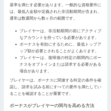
基準を満たす必要があります。一般的な資格要件に
は、最低入金額や定義された非活動期間が含まれ、
通常は数週間から数ヶ月の範囲です。
プレイヤーは、非活動期間の前にアクティブ
なアカウントを持っている必要があります。
ボーナスを有効にするために、最低トップア
ップ額が必要とされることがよくあります。
プレイヤーは、復帰後の特定の期間内にボー
ナスをオプトインまたは請求する必要がある
場合があります。
プレイヤーは、ボーナスに関連する特定の条件を確
認し、請求を試みる前にすべての要件を満たしてい
ることを確認することが重要です。
ボーナスがプレイヤーの関与を高める方法