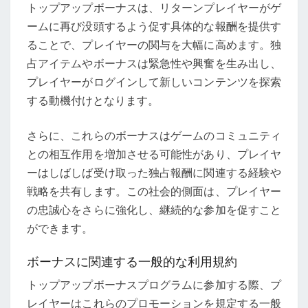
トップアップボーナスは、リターンプレイヤーがゲ
ームに再び没頭するよう促す具体的な報酬を提供す
ることで、プレイヤーの関与を大幅に高めます。独
占アイテムやボーナスは緊急性や興奮を生み出し、
プレイヤーがログインして新しいコンテンツを探索
する動機付けとなります。
さらに、これらのボーナスはゲームのコミュニティ
との相互作用を増加させる可能性があり、プレイヤ
ーはしばしば受け取った独占報酬に関連する経験や
戦略を共有します。この社会的側面は、プレイヤー
の忠誠心をさらに強化し、継続的な参加を促すこと
ができます。
ボーナスに関連する一般的な利用規約
トップアップボーナスプログラムに参加する際、プ
レイヤーはこれらのプロモーションを規定する一般