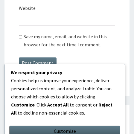
Website
Save my name, email, and website in this
browser for the next time I comment.
We respect your privacy
Cookies help us improve your experience, deliver
personalized content, and analyze traffic. You can
choose which cookies to allow by clicking
Customize
. Click
Accept All
to consent or
Reject
All
to decline non-essential cookies.
検索
Customize
Search
Search