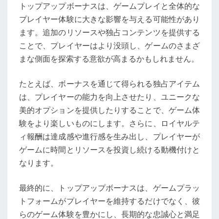
トップアップボーナスは、ゲームプレイと全体的な
プレイヤー体験に大きな影響を与える可能性があり
ます。追加のリソースや独占コンテンツを提供する
ことで、プレイヤーはより没頭し、ゲームのさまざ
まな側面を探索する意欲が高まるかもしれません。
たとえば、ボーナスを通じて得られる独占アイテム
は、プレイヤーの能力を向上させたり、ユニークな
美的オプションを提供したりすることで、ゲーム体
験をより楽しいものにします。さらに、ロイヤルテ
ィ報酬は達成感や進行感を生み出し、プレイヤーが
ゲームに時間とリソースを投資し続ける動機付けと
なります。
最終的に、トップアップボーナスは、ゲームプラッ
トフォームがプレイヤーを維持するだけでなく、彼
らのゲーム体験を豊かにし、長期的な忠誠心と満足