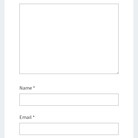
Name
*
Email
*